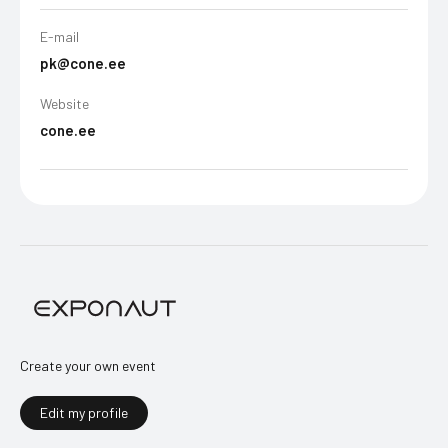
E-mail
pk@cone.ee
Website
cone.ee
Create your own event
Edit my profile