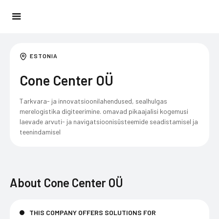
ESTONIA
Cone Center OÜ
Tarkvara- ja innovatsioonilahendused, sealhulgas
merelogistika digiteerimine. omavad pikaajalisi kogemusi
laevade arvuti- ja navigatsioonisüsteemide seadistamisel ja
teenindamisel
About
Cone Center OÜ
THIS COMPANY OFFERS SOLUTIONS FOR