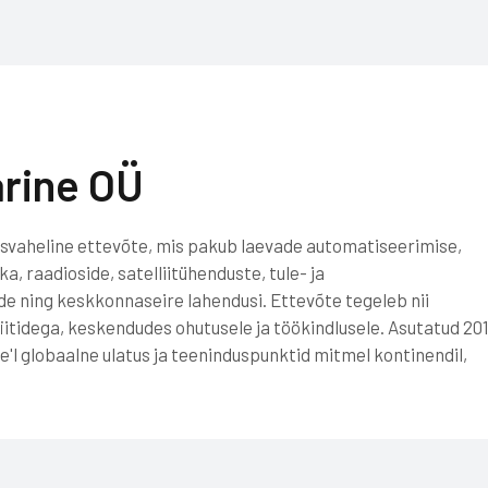
rine OÜ
svaheline ettevõte, mis pakub laevade automatiseerimise,
a, raadioside, satelliitühenduste, tule- ja
 ning keskkonnaseire lahendusi. Ettevõte tegeleb nii
fiitidega, keskendudes ohutusele ja töökindlusele. Asutatud 201
'l globaalne ulatus ja teeninduspunktid mitmel kontinendil,
.