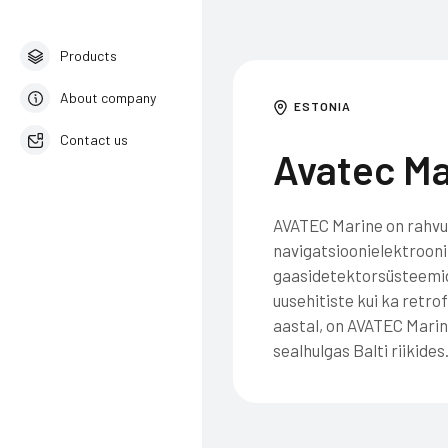
Products
About company
ESTONIA
Contact us
Avatec Ma
English
AVATEC Marine on rahvu
navigatsioonielektroonik
gaasidetektorsüsteemide
uusehitiste kui ka retro
aastal, on AVATEC Marine
sealhulgas Balti riikides