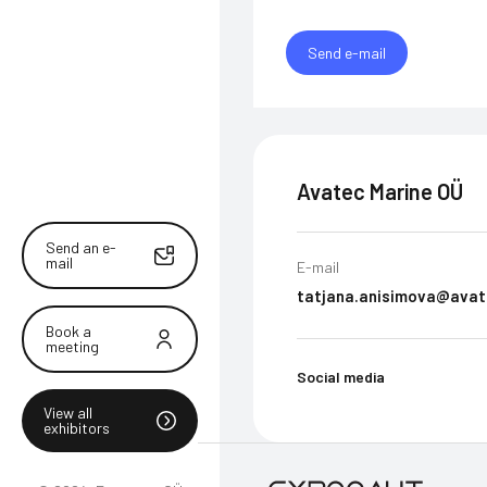
Send e-mail
Avatec Marine OÜ
Send an e-
mail
E-mail
tatjana.anisimova@ava
Book a
meeting
Social media
View all
exhibitors