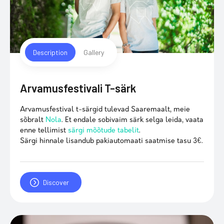
Description
Gallery
Arvamusfestivali T-särk
Arvamusfestival t-särgid tulevad Saaremaalt, meie
sõbralt
Nola
. Et endale sobivaim särk selga leida, vaata
enne tellimist
särgi mõõtude tabelit
.
Särgi hinnale lisandub pakiautomaati saatmise tasu 3€.
Discover