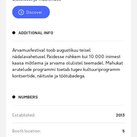
Discover
ADDITIONAL INFO
Arvamusfestival toob augustikuu teisel
nädalavahetusel Paidesse rohkem kui 10 000 inimest
kaasa mõtlema ja arvama olulistel teemadel. Mahukat
arutelude programmi toetab tugev kultuuriprogramm
kontsertide, näituste ja töötubadega.
NUMBERS
Established:
2013
Booth location:
5