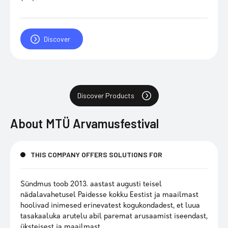
Discover
Discover Products
About
MTÜ Arvamusfestival
THIS COMPANY OFFERS SOLUTIONS FOR
Sündmus toob 2013. aastast augusti teisel
nädalavahetusel Paidesse kokku Eestist ja maailmast
hoolivad inimesed erinevatest kogukondadest, et luua
tasakaaluka arutelu abil paremat arusaamist iseendast,
üksteisest ja maailmast.