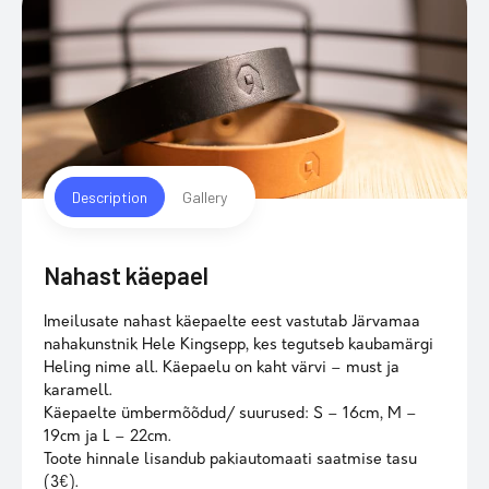
Description
Gallery
Nahast käepael
Imeilusate nahast käepaelte eest vastutab Järvamaa
nahakunstnik Hele Kingsepp, kes tegutseb kaubamärgi
Heling nime all. Käepaelu on kaht värvi – must ja
karamell.
Käepaelte ümbermõõdud/ suurused: S – 16cm, M –
19cm ja L – 22cm.
Toote hinnale lisandub pakiautomaati saatmise tasu
(3€).