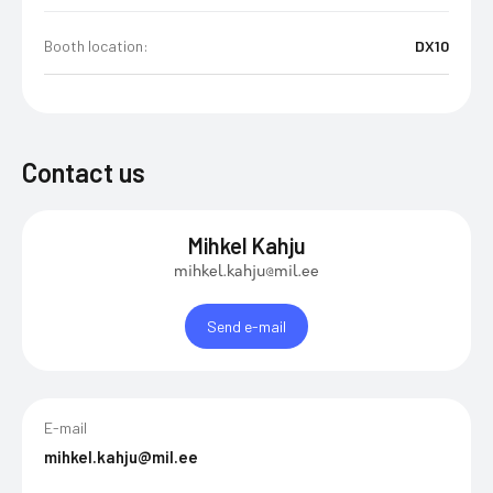
Booth location:
DX10
Contact us
Mihkel Kahju
mihkel.kahju@mil.ee
Send e-mail
E-mail
mihkel.kahju@mil.ee