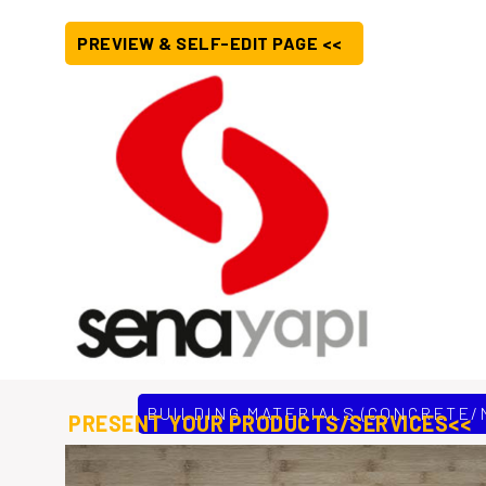
PREVIEW & SELF-EDIT PAGE <<
BUILDING MATERIALS (CONCRETE/
PRESENT YOUR PRODUCTS/SERVICES<<
Sena Yapı, inşaat alanındaki faaliyetlerine 2001 yılında Yapı Y