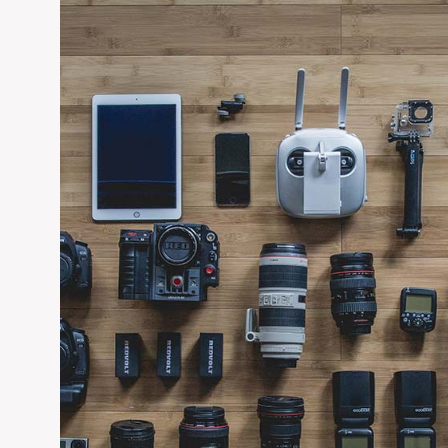
satışı ve bunların uygulamaları konusunda 2006 yılına kadar ça
konusunda teknik bakış açısı ve kalifiye kadrosuyla bir çok pr
edinmiştir . Gelişim sürecimizde daha kaliteli ve daha do
işletmeciliğine adım atmıştır . Ülkemiz ve sektörümüz için f
sistemleri sektörüne kazandırmıştır . Özellikle dekoratif
gelişmesine çok değerli katkılar sağlamıştır.
EDIT