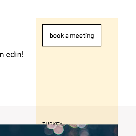
book a meeting
n edin!
TURKEY
senayapi.com.tr
an malzemelerin