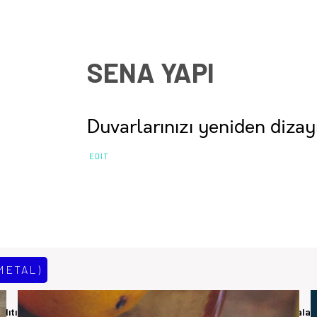
SENA YAPI
Duvarlarınızı yeniden dizay
EDIT
METAL)
alıtım adıyla başlamıştır . Su, ısı, ses ve yangın yalıtımı alanda yer al