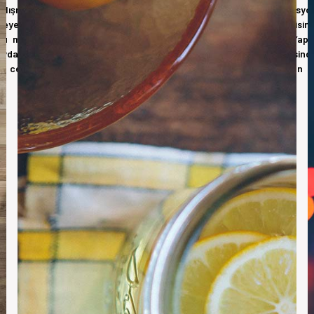
lışmalarına devam etmiştir . Faaliyet alanları içinde özellikle izolasy
ojeye başarıyla katkı sağlamış ve bunun neticesinde bu alanda kendisine
ğru mal ve hizmet üretebilmek için 2006 yılında firmamız Sena Yapı
aydalı olacağına inandığı bir çok konuda yaptığı çalışmalar neticesind
 dış cephe ürünleri konusunda çığır açan yeniliklerle sektörümüzün