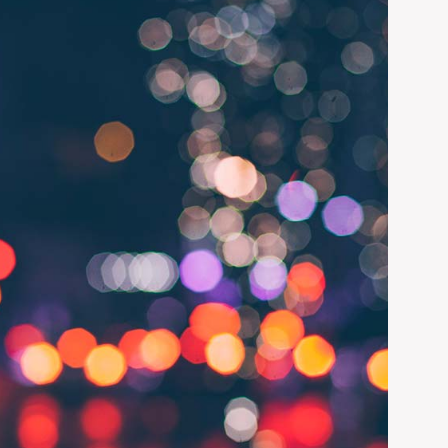
on uygulamaları
 saygın bir yer
ADD LINKS
 olarak üretim
e yeni ürün ve
PAGE STATUS
 büyümesine ve
UNPUBLISHED
CHANGE