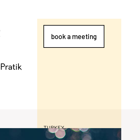
R
book a meeting
 Pratik
TURKEY
iskeleizmir.com/
ri ihtiyacının