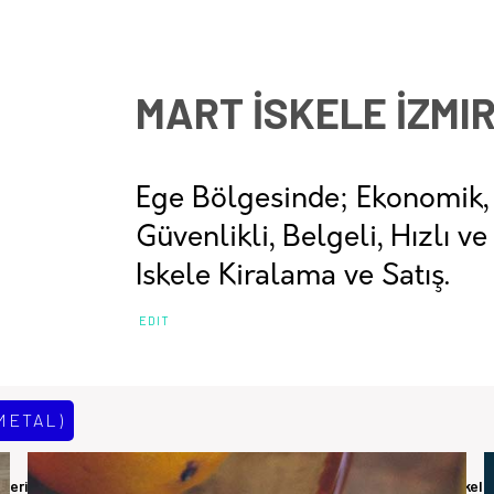
MART İSKELE İZMI
Ege Bölgesinde; Ekonomik,
Güvenlikli, Belgeli, Hızlı ve
Iskele Kiralama ve Satış.
EDIT
METAL)
üzerinde durulan İSG kurallarını sağlayabilen cephe ve hacim iskelele