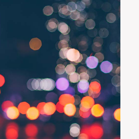
lama ve teknik
 galvanizedir.
ADD LINKS
kli olan iskele
atın alma veya
PAGE STATUS
 önce projenize
UNPUBLISHED
rojesine göre,
kelenin binaya
CHANGE
t bedellerinin
ki ihtiyaçların
r görev olarak
şaat sektörünün