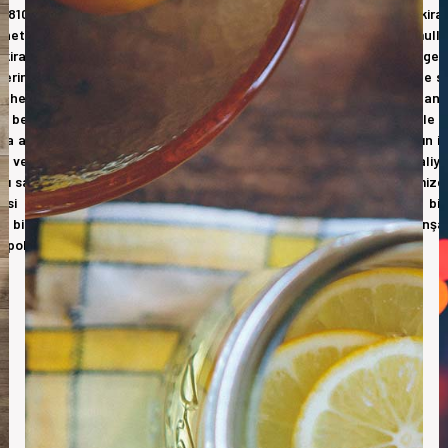
810 ve TS-EN 12811 standartlarına uygun olacak şekilde imalat, kira
yönetmeliklerle uyumlu olacak şekilde düzenlenmiş olup; bütün mamuller
/kiralama öncesinde ciddi bir teknik hazırlık yapmaktadır. Sizin için gere
liklerine uygun, hem de en ekonomik şekilde çözümlemekte; böylelikle s
 hesabı çıkarılmaktadır. İskele projesinin kiralama veya satın almadan
 beraberinde getirmektedir. Şantiye yönetiminin hazırlanmış iskele p
da alabilme şansına sahip olmasına, İskele kurma-sökme firmalarının is
iye ve yatay-düşey taşımaların nasıl yapılacağının ve taşıma maliye
kı sağlayacaktır. Mart İskele; gelişen teknolojiyi takip ederek ülkemizde
i ile siz değerli müşterilerimizin tüm ihtiyaçlarını karşılamayı bi
gi birikimimizi, dinamik yapımızla birleştirerek; değişen ve gelişen in
çi politikamızla, size hizmet vermekten onur duyuyoruz.