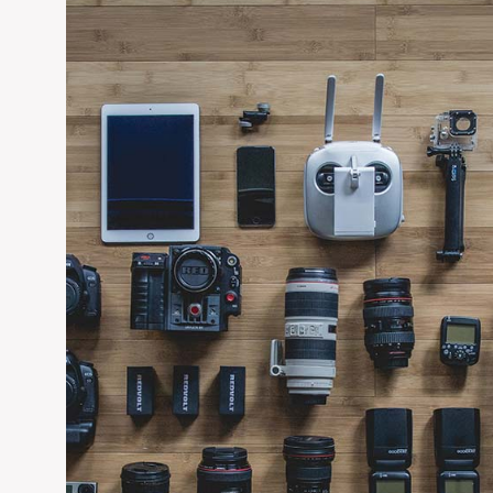
karşılanması amacıyla hizmetine devam etmektedir. TS-EN 12
destek çalışmalarını sürdürmektedir. İmalat sistemi mevcut 
Geniş bir teknik altyapıya sahip olan firmamız, özellikle satış
sisteminin projesini, hem İş Sağlığı ve İş Güvenliği Yönetme
kiralama öncesinde uygunluk ve mali açıdan %100 e yakın keşif
uygun olarak hazırlanması şantiye ortamında bir çok faydayı
iskeleler şantiyeye ulaşmadan önce gerekli onayları zamanın
nasıl tatbik edileceğine dair bilgi sahibi olmasına, Nakl
belirlenmesine İş akışı planlamasının yapılmasına ciddi bir kat
doğru tespiti ve çözümleri için yüksek inovasyon kapasites
benimsemiştir. Mart İskele Sanayi ve Ticaret A.Ş. olarak, bil
vazgeçilmezi olmak için yola çıktık. Kaliteli-Ekonomik-Destek
EDIT