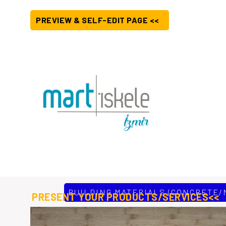
PREVIEW & SELF-EDIT PAGE <<
BUILDING MATERIALS (CONCRETE/
PRESENT YOUR PRODUCTS/SERVICES<<
Mart İskele, 20 yıllık tecrübesini ülkemizde de ciddiyetle 