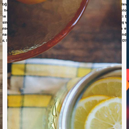
yaptığı ihracatla sektörüne yön veren örnek bir firma olarak yoluna dev
yle hortum, ağır hizmet, havalandırma, boru kelepçesi ve plastik kablo 
üne verdiği mühendislik hizmetleri ile uluslararası alanda ülkemizi ba
sine yeni yerine taşınan Tork, üretim kapasitesini iki katına çıkarmış v
ı benimseyerek kendini uluslararası alanda ön plana çıkarmaya devam et
amasına kadar olan bütün süreçler uzman kadro yapımız tarafından
emi, IATF 16496:2016 Otomotiv Kalite yönetim sistemi ve ISO 14001:2015