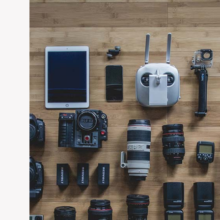
geniş ürün yelpazesi ile 190’dan fazla çalışanı ve 5 kıtaya 
Yıllık 11000 ton sac ve 1500 tonluk plastik işleme kapasitesi
yanı sıra otomotiv, hırdavat ve sabitleme sistemleri sektör
etmektedir. 2019 yılında Dilovası Makine Organize Sanayi bölge
yatırımları, geliştirdiği yeni ürünlerle müşteri odaklılığın
Bağlantı Elemanları olarak AR-GE sürecinden sevkiyat aş
standartlar temel alınarak ISO 9001:2015 Kalite yönetim sist
sistemi çerçevesinde yönetilmektedir.
EDIT