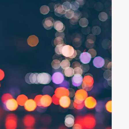
am etmektedir.
bağı üretiminin
ADD LINKS
şarıyla temsil
e yaptığı Ar-Ge
PAGE STATUS
mektedir. Tork
UNPUBLISHED
 uluslararası
 çevre yönetim
CHANGE