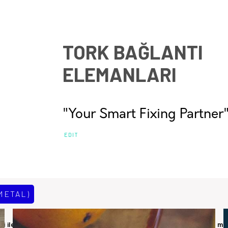
TORK BAĞLANTI
ELEMANLARI
"Your Smart Fixing Partner
EDIT
METAL)
imi ile başladığı serüvenine bugün 10500 m2 faal kapalı alana sahip mo