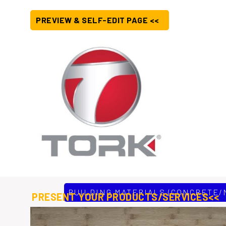
PREVIEW & SELF-EDIT PAGE <<
BUILDING MATERIALS (CONCRETE/
PRESENT YOUR PRODUCTS/SERVICES<<
Tork Bağlantı Elemanları 1995 yılında Hortum kelepçesi üret