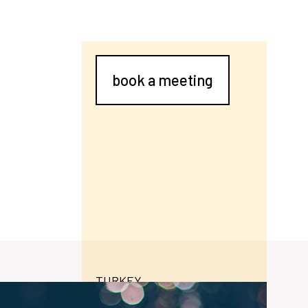
book a meeting
"
TURKEY
torkclamps.com
dern tesisinde